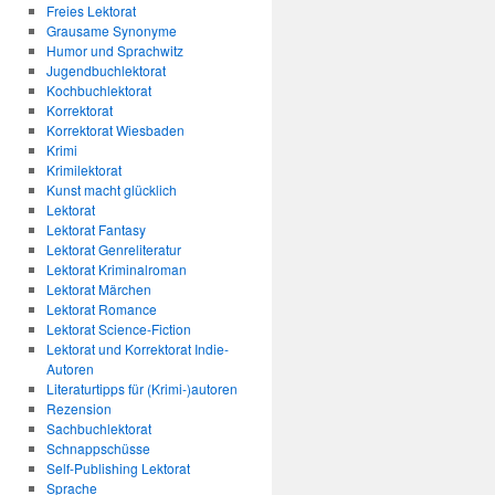
Freies Lektorat
Grausame Synonyme
Humor und Sprachwitz
Jugendbuchlektorat
Kochbuchlektorat
Korrektorat
Korrektorat Wiesbaden
Krimi
Krimilektorat
Kunst macht glücklich
Lektorat
Lektorat Fantasy
Lektorat Genreliteratur
Lektorat Kriminalroman
Lektorat Märchen
Lektorat Romance
Lektorat Science-Fiction
Lektorat und Korrektorat Indie-
Autoren
Literaturtipps für (Krimi-)autoren
Rezension
Sachbuchlektorat
Schnappschüsse
Self-Publishing Lektorat
Sprache