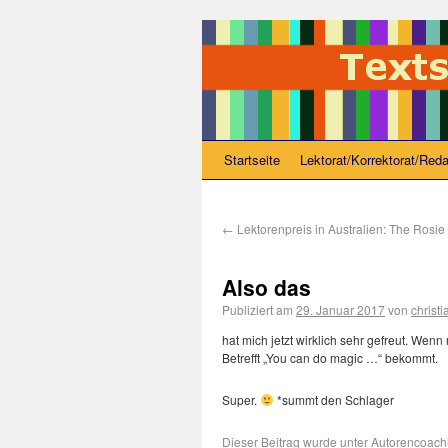
Startseite
Lektorat/Korrektorat/Reda
←
Lektorenpreis in Australien: The Rosie
Also das
Publiziert am
29. Januar 2017
von
christ
hat mich jetzt wirklich sehr gefreut. We
Betrefft „You can do magic …“ bekommt.
Super.
*summt den Schlager
Dieser Beitrag wurde unter
Autorencoach