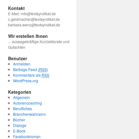
Kontakt
E-Mail: info@textsyndikat.de
c.geldmacher@textsyndikat.de
barbara.wenz@textsyndikat.de
Wir erstellen Ihnen
... aussagekräftige Kurzlektorate und
Gutachten
Benutzer
Anmelden
Beitrags-Feed (
RSS
)
Kommentare als
RSS
WordPress.org
Kategorien
Allgemein
Autorencoaching
Berufliches
Branchenwahnsinn
Bücher
Dialoge
E-Book
Facebookroman