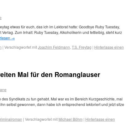
e
Freytag etwas für euch, das ich im Lektorat hatte: Goodbye Ruby Tuesday,
Verlag. Zum Inhalt: Ruby Tuesday, Alkoholikerin und fettleibig, steht kurz
rlesen
→
n
|
Verschlagwortet mit
Joachim Feldmann
,
T.S. Freytag
|
Hinterlasse einen
iten Mal für den Romanglauser
iane
n des Syndikats zu tun gehabt. Mal war es im Bereich Kurzgeschichte, mal
hn selbst gewonnen, dann habe ich entsprechend lektoriert und jetzt sitze
Kriminalroman
|
Verschlagwortet mit
Michael Böhm
|
Hinterlasse einen