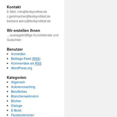
Kontakt
E-Mail: info@textsyndikat.de
c.geldmacher@textsyndikat.de
barbara.wenz@textsyndikat.de
Wir erstellen Ihnen
... aussagekräftige Kurzlektorate und
Gutachten
Benutzer
Anmelden
Beitrags-Feed (
RSS
)
Kommentare als
RSS
WordPress.org
Kategorien
Allgemein
Autorencoaching
Berufliches
Branchenwahnsinn
Bücher
Dialoge
E-Book
Facebookroman