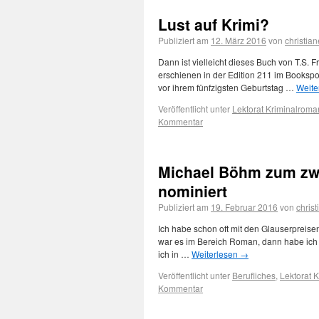
Lust auf Krimi?
Publiziert am
12. März 2016
von
christian
Dann ist vielleicht dieses Buch von T.S. 
erschienen in der Edition 211 im Bookspot 
vor ihrem fünfzigsten Geburtstag …
Weite
Veröffentlicht unter
Lektorat Kriminalroma
Kommentar
Michael Böhm zum zwe
nominiert
Publiziert am
19. Februar 2016
von
christ
Ich habe schon oft mit den Glauserpreise
war es im Bereich Roman, dann habe ich i
ich in …
Weiterlesen
→
Veröffentlicht unter
Berufliches
,
Lektorat 
Kommentar