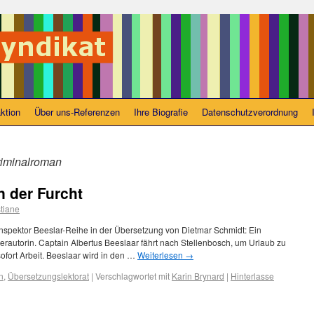
ktion
Über uns-Referenzen
Ihre Biografie
Datenschutzverordnung
riminalroman
 der Furcht
stiane
nspektor Beeslar-Reihe in der Übersetzung von Dietmar Schmidt: Ein
lerautorin. Captain Albertus Beeslaar fährt nach Stellenbosch, um Urlaub zu
ort Arbeit. Beeslaar wird in den …
Weiterlesen
→
n
,
Übersetzungslektorat
|
Verschlagwortet mit
Karin Brynard
|
Hinterlasse