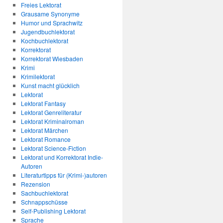
Freies Lektorat
Grausame Synonyme
Humor und Sprachwitz
Jugendbuchlektorat
Kochbuchlektorat
Korrektorat
Korrektorat Wiesbaden
Krimi
Krimilektorat
Kunst macht glücklich
Lektorat
Lektorat Fantasy
Lektorat Genreliteratur
Lektorat Kriminalroman
Lektorat Märchen
Lektorat Romance
Lektorat Science-Fiction
Lektorat und Korrektorat Indie-
Autoren
Literaturtipps für (Krimi-)autoren
Rezension
Sachbuchlektorat
Schnappschüsse
Self-Publishing Lektorat
Sprache