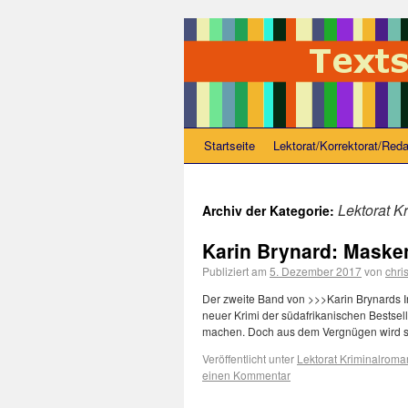
Startseite
Lektorat/Korrektorat/Reda
Lektorat K
Archiv der Kategorie:
Karin Brynard: Masken
Publiziert am
5. Dezember 2017
von
chri
Der zweite Band von >>>Karin Brynards I
neuer Krimi der südafrikanischen Bestsel
machen. Doch aus dem Vergnügen wird sof
Veröffentlicht unter
Lektorat Kriminalroma
einen Kommentar