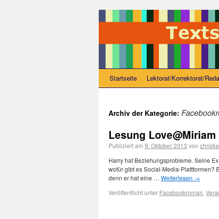
Startseite
Lektorat/Korrektorat/Reda
Facebook
Archiv der Kategorie:
Lesung Love@Miriam 
Publiziert am
9. Oktober 2013
von
christi
Harry hat Beziehungsprobleme. Seine Ex M
wofür gibt es Social-Media-Plattformen? B
denn er hat eine …
Weiterlesen
→
Veröffentlicht unter
Facebookroman
,
Vera