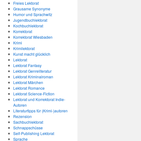
Freies Lektorat
Grausame Synonyme
Humor und Sprachwitz
Jugendbuchlektorat
Kochbuchlektorat
Korrektorat
Korrektorat Wiesbaden
Krimi
Krimilektorat
Kunst macht glücklich
Lektorat
Lektorat Fantasy
Lektorat Genreliteratur
Lektorat Kriminalroman
Lektorat Märchen
Lektorat Romance
Lektorat Science-Fiction
Lektorat und Korrektorat Indie-
Autoren
Literaturtipps für (Krimi-)autoren
Rezension
Sachbuchlektorat
Schnappschüsse
Self-Publishing Lektorat
Sprache