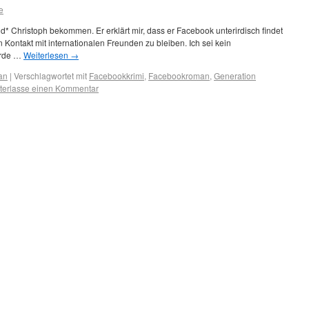
e
d* Christoph bekommen. Er erklärt mir, dass er Facebook unterirdisch findet
 Kontakt mit internationalen Freunden zu bleiben. Ich sei kein
ürde …
Weiterlesen
→
an
|
Verschlagwortet mit
Facebookkrimi
,
Facebookroman
,
Generation
terlasse einen Kommentar