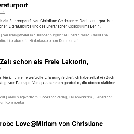
eraturport
iane
ch ein Autorenporträt von Christiane Geldmacher. Der Literaturport ist ein
en Literaturbüros und des Literarischen Colloquiums Berlin.
i
|
Verschlagwortet mit
Brandenburgisches Literaturbüro
,
Christiane
rlin
,
Literaturport
|
Hinterlasse einen Kommentar
 Zeit schon als Freie Lektorin,
e
r bin ich um eine wertvolle Erfahrung reicher: Ich habe selbst ein Buch
 Weigl vom Bookspot Verlag) zusammen gearbeitet, die ebenso akribisch
→
orat
|
Verschlagwortet mit
Bookspot Verlag
,
Facebookkrimi
,
Generation
inen Kommentar
robe Love@Miriam von Christiane