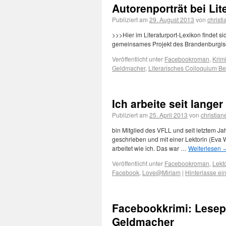
Autorenporträt bei Lit
Publiziert am
29. August 2013
von
christ
>>>Hier im Literaturport-Lexikon findet si
gemeinsames Projekt des Brandenburgisch
Veröffentlicht unter
Facebookroman
,
Krim
Geldmacher
,
Literarisches Colloquium Be
Ich arbeite seit langer
Publiziert am
25. April 2013
von
christian
bin Mitglied des VFLL und seit letztem Jah
geschrieben und mit einer Lektorin (Eva
arbeitet wie ich. Das war …
Weiterlesen
Veröffentlicht unter
Facebookroman
,
Lekt
Facebook
,
Love@Miriam
|
Hinterlasse e
Facebookkrimi: Lesep
Geldmacher