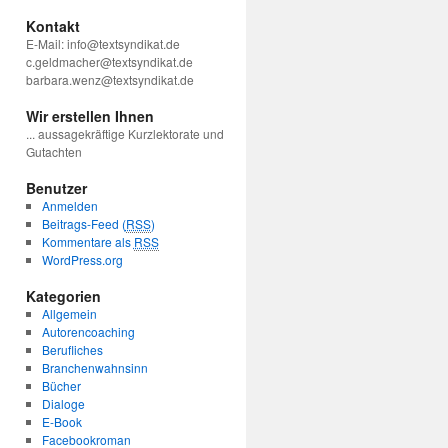
Kontakt
E-Mail: info@textsyndikat.de
c.geldmacher@textsyndikat.de
barbara.wenz@textsyndikat.de
Wir erstellen Ihnen
... aussagekräftige Kurzlektorate und
Gutachten
Benutzer
Anmelden
Beitrags-Feed (
RSS
)
Kommentare als
RSS
WordPress.org
Kategorien
Allgemein
Autorencoaching
Berufliches
Branchenwahnsinn
Bücher
Dialoge
E-Book
Facebookroman