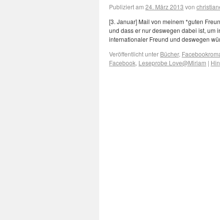
Publiziert am
24. März 2013
von
christian
[3. Januar] Mail von meinem *guten Freun
und dass er nur deswegen dabei ist, um in
internationaler Freund und deswegen w
Veröffentlicht unter
Bücher
,
Facebookrom
Facebook
,
Leseprobe Love@Miriam
|
Hin