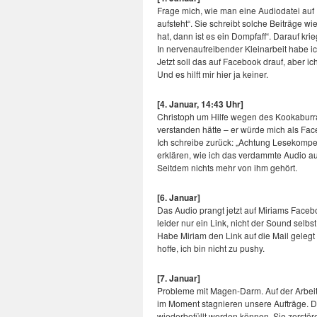
Frage mich, wie man eine Audiodatei auf F
aufsteht“. Sie schreibt solche Beiträge
hat, dann ist es ein Dompfaff“. Darauf kr
In nervenaufreibender Kleinarbeit habe i
Jetzt soll das auf Facebook drauf, aber ic
Und es hilft mir hier ja keiner.
[4. Januar, 14:43 Uhr]
Christoph um Hilfe wegen des Kookaburra-
verstanden hätte – er würde mich als Fac
Ich schreibe zurück: „Achtung Lesekompet
erklären, wie ich das verdammte Audio au
Seitdem nichts mehr von ihm gehört.
[6. Januar]
Das Audio prangt jetzt auf Miriams Facebo
leider nur ein Link, nicht der Sound selbs
Habe Miriam den Link auf die Mail gelegt (
hoffe, ich bin nicht zu pushy.
[7. Januar]
Probleme mit Magen-Darm. Auf der Arbei
im Moment stagnieren unsere Aufträge. Di
wiederbefüllt werden können. Sie zerstö