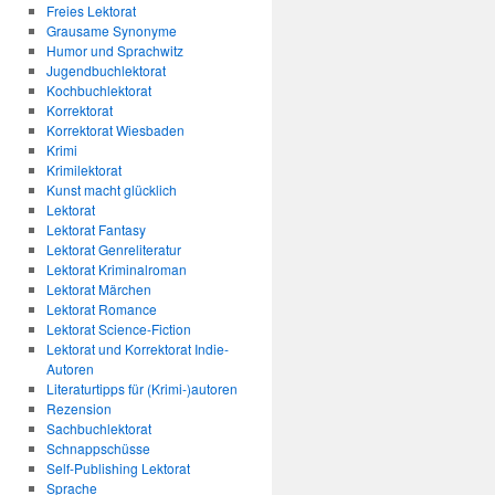
Freies Lektorat
Grausame Synonyme
Humor und Sprachwitz
Jugendbuchlektorat
Kochbuchlektorat
Korrektorat
Korrektorat Wiesbaden
Krimi
Krimilektorat
Kunst macht glücklich
Lektorat
Lektorat Fantasy
Lektorat Genreliteratur
Lektorat Kriminalroman
Lektorat Märchen
Lektorat Romance
Lektorat Science-Fiction
Lektorat und Korrektorat Indie-
Autoren
Literaturtipps für (Krimi-)autoren
Rezension
Sachbuchlektorat
Schnappschüsse
Self-Publishing Lektorat
Sprache