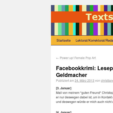
Startseite
Lektorat/Korrektorat/Reda
←
Power up! Female Pop Art
Facebookkrimi: Lesep
Geldmacher
Publiziert am
24. März 2013
von
christian
[3. Januar]
Mail von meinem *guten Freund* Christoph
er nur deswegen dabei ist, um in Kontakt 
und deswegen würde er mich auch nicht 
[4. Januar]