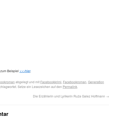
 zum Beispiel
>>>hier
.
bookroman
abgelegt und mit
Facebookkrimi
,
Facebookroman
,
Generation
chlagwortet. Setze ein Lesezeichen auf den
Permalink
.
Die Erzählerin und Lyrikerin Ruža Galez Hoffmann
→
tar