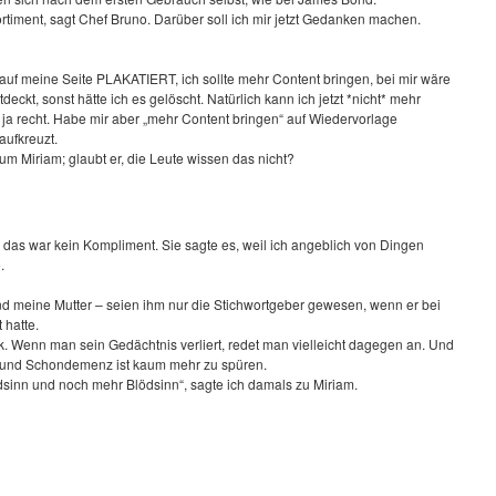
timent, sagt Chef Bruno. Darüber soll ich mir jetzt Gedanken machen.
 auf meine Seite PLAKATIERT, ich sollte mehr Content bringen, bei mir wäre
deckt, sonst hätte ich es gelöscht. Natürlich kann ich jetzt *nicht* mehr
 ja recht. Habe mir aber „mehr Content bringen“ auf Wiedervorlage
 aufkreuzt.
 um Miriam; glaubt er, die Leute wissen das nicht?
d das war kein Kompliment. Sie sagte es, weil ich angeblich von Dingen
.
und meine Mutter – seien ihm nur die Stichwortgeber gewesen, wenn er bei
 hatte.
k. Wenn man sein Gedächtnis verliert, redet man vielleicht dagegen an. Und
 und Schondemenz ist kaum mehr zu spüren.
sinn und noch mehr Blödsinn“, sagte ich damals zu Miriam.