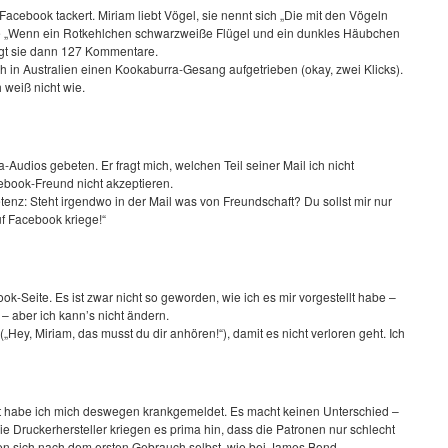
acebook tackert. Miriam liebt Vögel, sie nennt sich „Die mit den Vögeln
 wie „Wenn ein Rotkehlchen schwarzweiße Flügel und ein dunkles Häubchen
iegt sie dann 127 Kommentare.
ch in Australien einen Kookaburra-Gesang aufgetrieben (okay, zwei Klicks).
h weiß nicht wie.
Audios gebeten. Er fragt mich, welchen Teil seiner Mail ich nicht
ebook-Freund nicht akzeptieren.
enz: Steht irgendwo in der Mail was von Freundschaft? Du sollst mir nur
f Facebook kriege!“
ok-Seite. Es ist zwar nicht so geworden, wie ich es mir vorgestellt habe –
t – aber ich kann’s nicht ändern.
„Hey, Miriam, das musst du dir anhören!“), damit es nicht verloren geht. Ich
t habe ich mich deswegen krankgemeldet. Es macht keinen Unterschied –
e Druckerhersteller kriegen es prima hin, dass die Patronen nur schlecht
ren sich nach dem ersten Gebrauch selbst, wie bei James Bond.