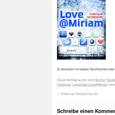
Zu beziehen im lokalen Buchhandel oder
Dieser Beitrag wurde unter
Bücher
,
Face
Facebook
,
Leseprobe Love@Miriam
vers
←
Power up! Female Pop Art
Schreibe einen Kommen