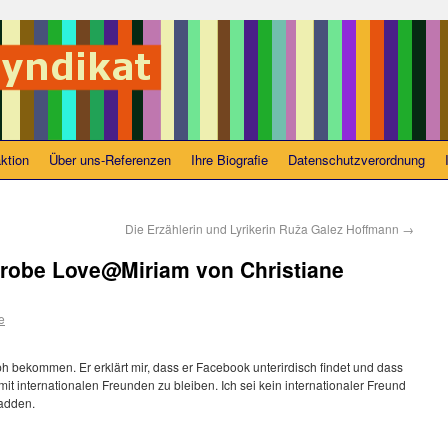
ktion
Über uns-Referenzen
Ihre Biografie
Datenschutzverordnung
Die Erzählerin und Lyrikerin Ruža Galez Hoffmann
→
robe Love@Miriam von Christiane
e
 bekommen. Er erklärt mir, dass er Facebook unterirdisch findet und dass
mit internationalen Freunden zu bleiben. Ich sei kein internationaler Freund
adden.