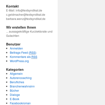
Kontakt
E-Mail: info@textsyndikat.de
c.geldmacher@textsyndikat.de
barbara.wenz@textsyndikat.de
Wir erstellen Ihnen
... aussagekräftige Kurzlektorate und
Gutachten
Benutzer
Anmelden
Beitrags-Feed (
RSS
)
Kommentare als
RSS
WordPress.org
Kategorien
Allgemein
Autorencoaching
Berufliches
Branchenwahnsinn
Bücher
Dialoge
E-Book
Facebookroman