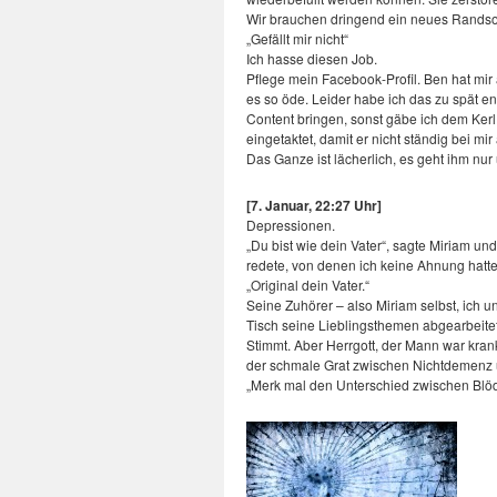
Wir brauchen dringend ein neues Randsor
„Gefällt mir nicht“
Ich hasse diesen Job.
Pflege mein Facebook-Profil. Ben hat mir
es so öde. Leider habe ich das zu spät ent
Content bringen, sonst gäbe ich dem Kerl
eingetaktet, damit er nicht ständig bei mir
Das Ganze ist lächerlich, es geht ihm nur
[7. Januar, 22:27 Uhr]
Depressionen.
„Du bist wie dein Vater“, sagte Miriam un
redete, von denen ich keine Ahnung hatte
„Original dein Vater.“
Seine Zuhörer – also Miriam selbst, ich 
Tisch seine Lieblingsthemen abgearbeitet
Stimmt. Aber Herrgott, der Mann war kran
der schmale Grat zwischen Nichtdemenz
„Merk mal den Unterschied zwischen Blöd