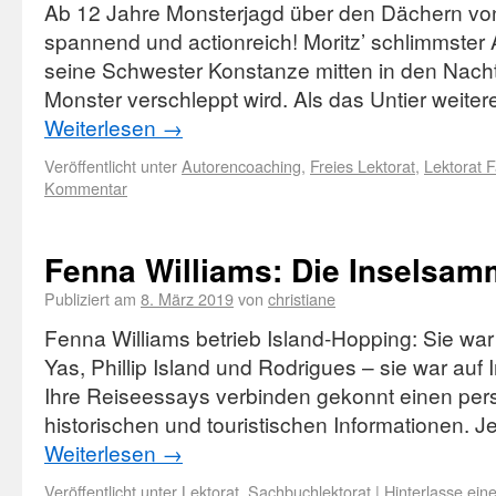
Ab 12 Jahre Monsterjagd über den Dächern vo
spannend und actionreich! Moritz’ schlimmster 
seine Schwester Konstanze mitten in den Nach
Monster verschleppt wird. Als das Untier weite
Weiterlesen
→
Veröffentlicht unter
Autorencoaching
,
Freies Lektorat
,
Lektorat 
Kommentar
Fenna Williams: Die Inselsam
Publiziert am
8. März 2019
von
christiane
Fenna Williams betrieb Island-Hopping: Sie war 
Yas, Phillip Island und Rodrigues – sie war auf 
Ihre Reiseessays verbinden gekonnt einen per
historischen und touristischen Informationen. 
Weiterlesen
→
Veröffentlicht unter
Lektorat
,
Sachbuchlektorat
|
Hinterlasse ei