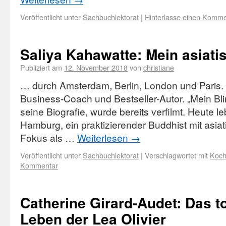
Veröffentlicht unter
Sachbuchlektorat
|
Hinterlasse einen Komme
Saliya Kahawatte: Mein asiati
Publiziert am
12. November 2018
von
christiane
… durch Amsterdam, Berlin, London und Paris. Er
Business-Coach und Bestseller-Autor. „Mein Bl
seine Biografie, wurde bereits verfilmt. Heute l
Hamburg, ein praktizierender Buddhist mit asia
Fokus als …
Weiterlesen
→
Veröffentlicht unter
Sachbuchlektorat
|
Verschlagwortet mit
Koch
Kommentar
Catherine Girard-Audet: Das to
Leben der Lea Olivier