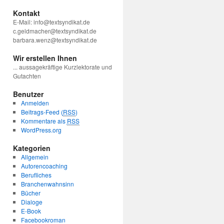
Kontakt
E-Mail: info@textsyndikat.de
c.geldmacher@textsyndikat.de
barbara.wenz@textsyndikat.de
Wir erstellen Ihnen
... aussagekräftige Kurzlektorate und
Gutachten
Benutzer
Anmelden
Beitrags-Feed (
RSS
)
Kommentare als
RSS
WordPress.org
Kategorien
Allgemein
Autorencoaching
Berufliches
Branchenwahnsinn
Bücher
Dialoge
E-Book
Facebookroman