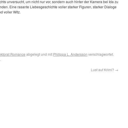
chts unversucht, um nicht nur vor, sondern auch hinter der Kamera bei Ida zu
nden. Eine rasante Liebesgeschichte voller starker Figuren, starker Dialoge
d voller Witz.
ektorat Romance
abgelegt und mit
Philippa L. Andersson
verschlagwortet.
.
Lust auf Krimi?
→