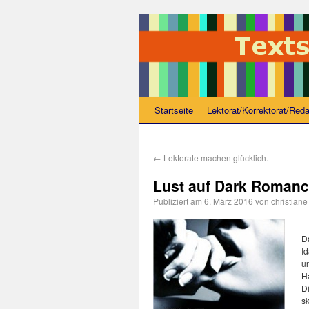
Startseite
Lektorat/Korrektorat/Reda
←
Lektorate machen glücklich.
Lust auf Dark Roman
Publiziert am
6. März 2016
von
christiane
Da
Id
u
H
D
sk