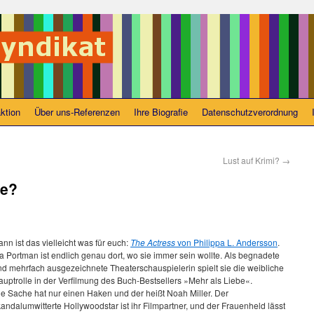
ktion
Über uns-Referenzen
Ihre Biografie
Datenschutzverordnung
Lust auf Krimi?
→
ce?
nn ist das vielleicht was für euch:
The Actress
von Philippa L. Andersson
.
a Portman ist endlich genau dort, wo sie immer sein wollte. Als begnadete
nd mehrfach ausgezeichnete Theaterschauspielerin spielt sie die weibliche
auptrolle in der Verfilmung des Buch-Bestsellers »Mehr als Liebe«.
ie Sache hat nur einen Haken und der heißt Noah Miller. Der
andalumwitterte Hollywoodstar ist ihr Filmpartner, und der Frauenheld lässt