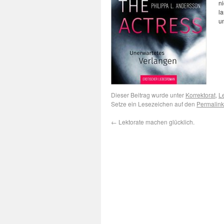
ni
la
un
Dieser Beitrag wurde unter
Korrektorat
,
L
Setze ein Lesezeichen auf den
Permalink
←
Lektorate machen glücklich.