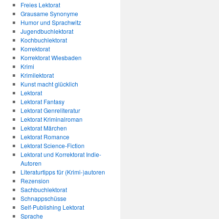
Freies Lektorat
Grausame Synonyme
Humor und Sprachwitz
Jugendbuchlektorat
Kochbuchlektorat
Korrektorat
Korrektorat Wiesbaden
Krimi
Krimilektorat
Kunst macht glücklich
Lektorat
Lektorat Fantasy
Lektorat Genreliteratur
Lektorat Kriminalroman
Lektorat Märchen
Lektorat Romance
Lektorat Science-Fiction
Lektorat und Korrektorat Indie-
Autoren
Literaturtipps für (Krimi-)autoren
Rezension
Sachbuchlektorat
Schnappschüsse
Self-Publishing Lektorat
Sprache