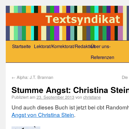
Startseite
Lektorat/Korrektorat/Redaktion
Über uns-
Referenzen
←
Alpha: J.T. Brannan
Die
Stumme Angst: Christina Stei
Publiziert am
23. September 2013
von
christiane
Und auch dieses Buch ist jetzt bei cbt Rando
Angst von Christina Stein
.