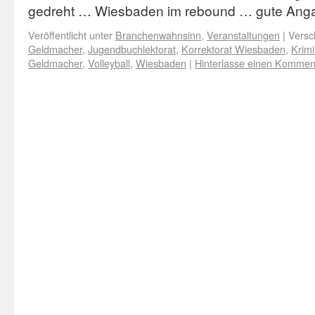
gedreht … Wiesbaden im rebound … gute An
Veröffentlicht unter
Branchenwahnsinn
,
Veranstaltungen
|
Versc
Geldmacher
,
Jugendbuchlektorat
,
Korrektorat Wiesbaden
,
Krimi
Geldmacher
,
Volleyball
,
Wiesbaden
|
Hinterlasse einen Kommen