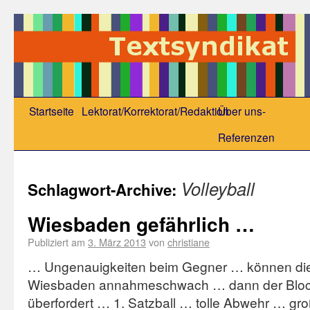
Startseite
Lektorat/Korrektorat/Redaktion
Über uns-
Referenzen
Volleyball
Schlagwort-Archive:
Wiesbaden gefährlich …
Publiziert am
3. März 2013
von
christiane
… Ungenauigkeiten beim Gegner … können d
Wiesbaden annahmeschwach … dann der Blo
überfordert … 1. Satzball … tolle Abwehr … g