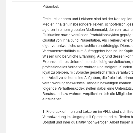
Präambel:
Freie Lektorinnen und Lektoren sind bei der Konzeption
Medieninhalten, insbesondere Texten, schöpferisch, gesta
agieren in einem globalen Medienmarkt, der von rasc
Fluktuation sowie verkürzten Produktionszyklen geprägt i
Qualität von Inhalt und Präsentation. Als Freiberufler er
eigenverantwortliche und fachlich unabhängige Dienstl
Vertrauensverhältnis zum Auftraggeber beruht. Ihr Kapital
Wissen und berufliche Erfahrung. Aufgrund dessen können
Expansion ihres Unternehmens beliebig vervielfachen,
professionelles Verhalten wahren und steigern. Kunden
loyal zu bleiben, mit Sprache gesellschaftlich verantwo
der Arbeit zu sichern sind Aufgaben, die freie Lektorinne
verantwortungsbewusstes Handeln bewältigen können. 
folgende Verhaltenskodex stellen dabei eine Unterstüt
Berufsstands zu wahren, verpflichten sich die Mitglieder
einzuhalten:
1. Freie Lektorinnen und Lektoren im VFLL sind sich ihre
Verantwortung im Umgang mit Sprache und mit Texten bew
Sorgfalt und ihrer qualitativ hochwertigen Arbeit trage