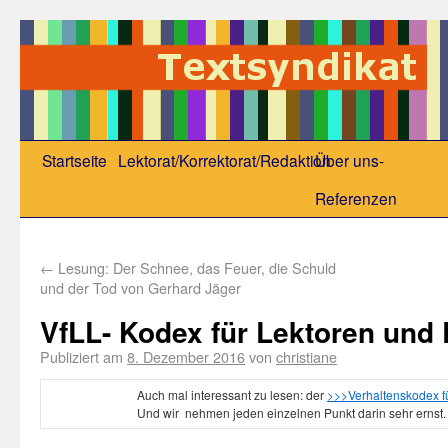
Startseite
Lektorat/Korrektorat/Redaktion
Über uns-
Referenzen
←
Lesung: Der Schnee, das Feuer, die Schuld
und der Tod von Gerhard Jäger
VfLL- Kodex für Lektoren und
Publiziert am
8. Dezember 2016
von
christiane
Auch mal interessant zu lesen: der
>>>Verhaltenskodex fü
Und wir nehmen jeden einzelnen Punkt darin sehr ernst.