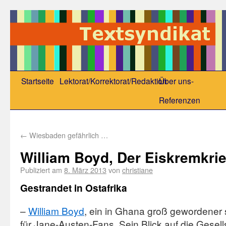
Startseite
Lektorat/Korrektorat/Redaktion
Über uns-
Referenzen
←
Wiesbaden gefährlich …
William Boyd, Der Eiskremkri
Publiziert am
8. März 2013
von
christiane
Gestrandet in Ostafrika
–
William Boyd
, ein in Ghana groß gewordener s
für Jane-Austen-Fans. Sein Blick auf die Gesells