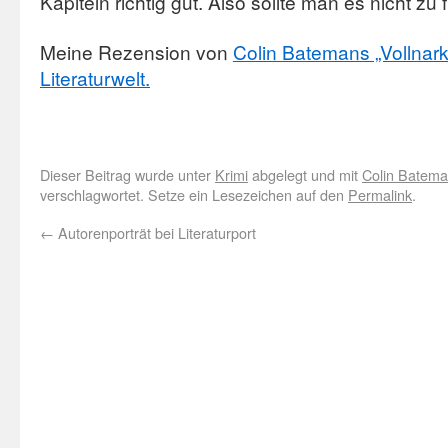
Kapiteln richtig gut. Also sollte man es nicht zu
Meine Rezension von
Colin Batemans „Vollnar
Literaturwelt.
Dieser Beitrag wurde unter
Krimi
abgelegt und mit
Colin Batem
verschlagwortet. Setze ein Lesezeichen auf den
Permalink
.
←
Autorenporträt bei Literaturport