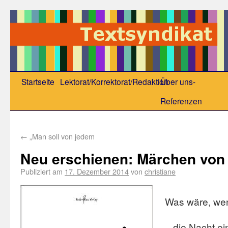
Startseite
Lektorat/Korrektorat/Redaktion
Über uns-
Referenzen
←
„Man soll von jedem
Neu erschienen: Märchen von
Publiziert am
17. Dezember 2014
von
christiane
Was wäre, we
– die Nacht ei