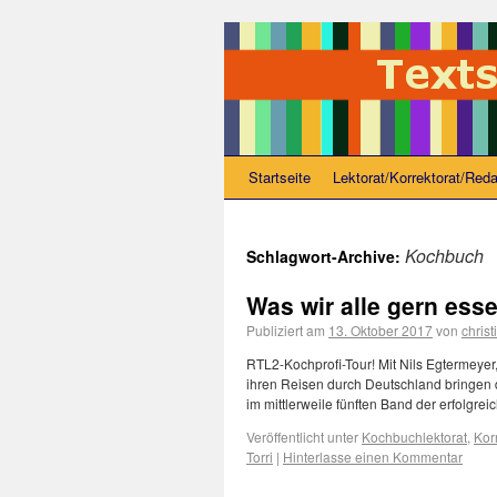
Startseite
Lektorat/Korrektorat/Reda
Kochbuch
Schlagwort-Archive:
Was wir alle gern ess
Publiziert am
13. Oktober 2017
von
christ
RTL2-Kochprofi-Tour! Mit Nils Egtermeye
ihren Reisen durch Deutschland bringen 
im mittlerweile fünften Band der erfolgr
Veröffentlicht unter
Kochbuchlektorat
,
Kor
Torri
|
Hinterlasse einen Kommentar