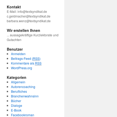
Kontakt
E-Mail: info@textsyndikat.de
c.geldmacher@textsyndikat.de
barbara.wenz@textsyndikat.de
Wir erstellen Ihnen
... aussagekräftige Kurzlektorate und
Gutachten
Benutzer
Anmelden
Beitrags-Feed (
RSS
)
Kommentare als
RSS
WordPress.org
Kategorien
Allgemein
Autorencoaching
Berufliches
Branchenwahnsinn
Bücher
Dialoge
E-Book
Facebookroman