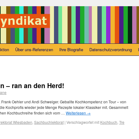
ktion
Über uns-Referenzen
Ihre Biografie
Datenschutzverordnung
en – ran an den Herd!
iane
r, Frank Oehler und Andi Schweiger. Geballte Kochkompetenz on Tour – von
die Kochprofis wieder jede Menge Rezepte lokaler Klassiker mit. Gesammelt
eichen Kochbuchreihe finden sich vom …
Weiterlesen
→
rektorat Wiesbaden
,
Sachbuchlektorat
|
Verschlagwortet mit
Kochbuch
,
Tre