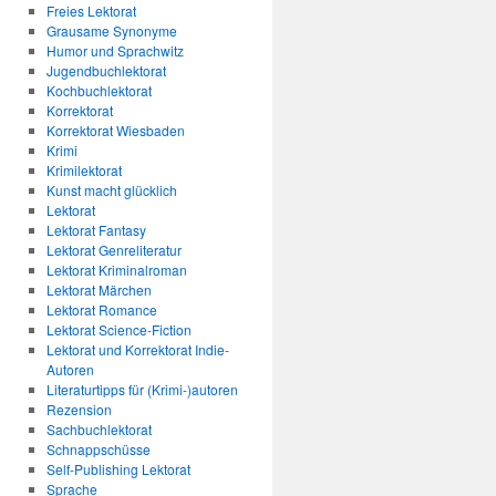
Freies Lektorat
Grausame Synonyme
Humor und Sprachwitz
Jugendbuchlektorat
Kochbuchlektorat
Korrektorat
Korrektorat Wiesbaden
Krimi
Krimilektorat
Kunst macht glücklich
Lektorat
Lektorat Fantasy
Lektorat Genreliteratur
Lektorat Kriminalroman
Lektorat Märchen
Lektorat Romance
Lektorat Science-Fiction
Lektorat und Korrektorat Indie-
Autoren
Literaturtipps für (Krimi-)autoren
Rezension
Sachbuchlektorat
Schnappschüsse
Self-Publishing Lektorat
Sprache