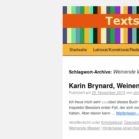
Startseite
Lektorat/Korrektorat/Reda
Weinende 
Schlagwort-Archive:
Karin Brynard, Weine
Publiziert am
25. November 2015
von
chr
Ich freue mich sehr >>>über dieses Buch 
Inspektor Beeslars erster Fall, der sich
haben. Aber davon kann …
Weiterlesen
Veröffentlicht unter
Krimilektorat
,
Übersetz
Weinende Wasser
|
Hinterlasse einen K