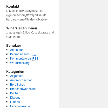
Kontakt
E-Mail: info@textsyndikat.de
c.geldmacher@textsyndikat.de
barbara.wenz@textsyndikat.de
Wir erstellen Ihnen
... aussagekräftige Kurzlektorate und
Gutachten
Benutzer
Anmelden
Beitrags-Feed (
RSS
)
Kommentare als
RSS
WordPress.org
Kategorien
Allgemein
Autorencoaching
Berufliches
Branchenwahnsinn
Bücher
Dialoge
E-Book
Facebookroman