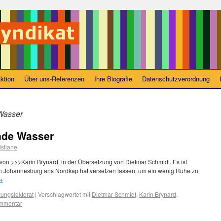
ktion
Über uns-Referenzen
Ihre Biografie
Datenschutzverordnung
Wasser
nde Wasser
istiane
von >>>Karin Brynard, in der Übersetzung von Dietmar Schmidt. Es ist
 von Johannesburg ans Nordkap hat versetzen lassen, um ein wenig Ruhe zu
→
ungslektorat
|
Verschlagwortet mit
Dietmar Schmidt
,
Karin Brynard
,
ommentar