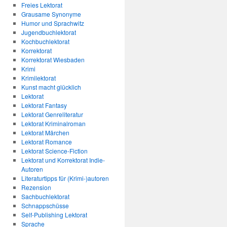
Freies Lektorat
Grausame Synonyme
Humor und Sprachwitz
Jugendbuchlektorat
Kochbuchlektorat
Korrektorat
Korrektorat Wiesbaden
Krimi
Krimilektorat
Kunst macht glücklich
Lektorat
Lektorat Fantasy
Lektorat Genreliteratur
Lektorat Kriminalroman
Lektorat Märchen
Lektorat Romance
Lektorat Science-Fiction
Lektorat und Korrektorat Indie-
Autoren
Literaturtipps für (Krimi-)autoren
Rezension
Sachbuchlektorat
Schnappschüsse
Self-Publishing Lektorat
Sprache