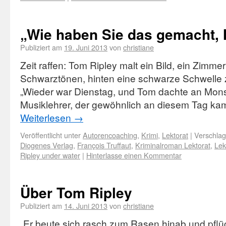
„Wie haben Sie das gemacht, 
Publiziert am
19. Juni 2013
von
christiane
Zeit raffen: Tom Ripley malt ein Bild, ein Zimme
Schwarztönen, hinten eine schwarze Schwelle 
„Wieder war Dienstag, und Tom dachte an Monsi
Musiklehrer, der gewöhnlich an diesem Tag ka
Weiterlesen
→
Veröffentlicht unter
Autorencoaching
,
Krimi
,
Lektorat
|
Verschlag
Diogenes Verlag
,
François Truffaut
,
Kriminalroman Lektorat
,
Lek
Ripley under water
|
Hinterlasse einen Kommentar
Über Tom Ripley
Publiziert am
14. Juni 2013
von
christiane
„Er beute sich rasch zum Rasen hinab und pflü