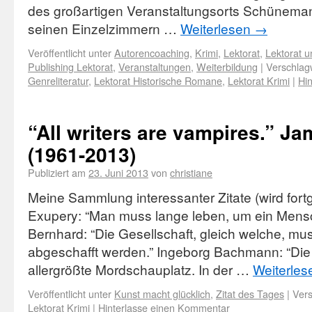
des großartigen Veranstaltungsorts Schünem
seinen Einzelzimmern …
Weiterlesen
→
Veröffentlicht unter
Autorencoaching
,
Krimi
,
Lektorat
,
Lektorat u
Publishing Lektorat
,
Veranstaltungen
,
Weiterbildung
|
Verschlagw
Genreliteratur
,
Lektorat Historische Romane
,
Lektorat Krimi
|
Hi
“All writers are vampires.” Ja
(1961-2013)
Publiziert am
23. Juni 2013
von
christiane
Meine Sammlung interessanter Zitate (wird fortg
Exupery: “Man muss lange leben, um ein Mens
Bernhard: “Die Gesellschaft, gleich welche, m
abgeschafft werden.” Ingeborg Bachmann: “Die G
allergrößte Mordschauplatz. In der …
Weiterle
Veröffentlicht unter
Kunst macht glücklich
,
Zitat des Tages
|
Vers
Lektorat Krimi
|
Hinterlasse einen Kommentar